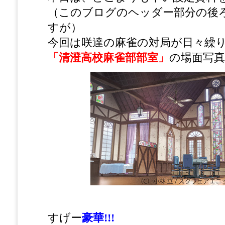
（このブログのヘッダー部分の後
すが）
今回は咲達の麻雀の対局が日々繰
「清澄高校麻雀部部室」
の場面写
すげー
豪華!!!