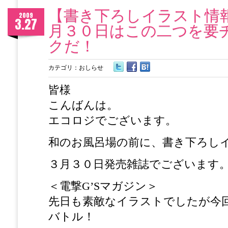
【書き下ろしイラスト情
2009
3.27
月３０日はこの二つを要
クだ！
カテゴリ：
おしらせ
皆様
こんばんは。
エコロジでございます。
和のお風呂場の前に、書き下ろし
３月３０日発売雑誌でございます
＜電撃G’Sマガジン＞
先日も素敵なイラストでしたが今
バトル！