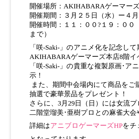
開催場所：AKIHABARAゲーマー
開催期間：３月２５日（水）ー４月
開催時間：１１：００?１９：００
まで）
「咲-Saki-」のアニメ化を記念し
AKIHABARAゲーマーズ本店8
「咲-Saki-」の貴重な複製原画･
示！
また、期間中会場内にて商品をご
抽選で豪華景品をプレゼント！
さらに、3月29日（日）には女流プ
二階堂瑠美･亜樹プロとの麻雀大会
詳細は
アニブロゲーマーズHP
をチ