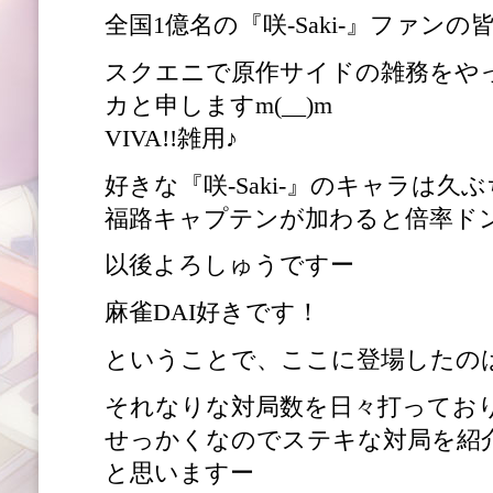
全国1億名の『咲-Saki-』ファン
スクエニで原作サイドの雑務をや
カと申しますm(__)m
VIVA!!雑用♪
好きな『咲-Saki-』のキャラは久
福路キャプテンが加わると倍率ド
以後よろしゅうですー
麻雀DAI好きです！
ということで、ここに登場したの
それなりな対局数を日々打ってお
せっかくなのでステキな対局を紹
と思いますー