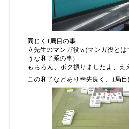
同じく1局目の事
立先生のマンガ役ｗ(マンガ役と
うな和了系の事)
もちろん、ボク振りましたよ、え
この和了などあり幸先良く、1局目