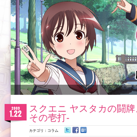
スクエニ ヤスタカの闘牌
2009
1.22
その壱打-
カテゴリ：
コラム