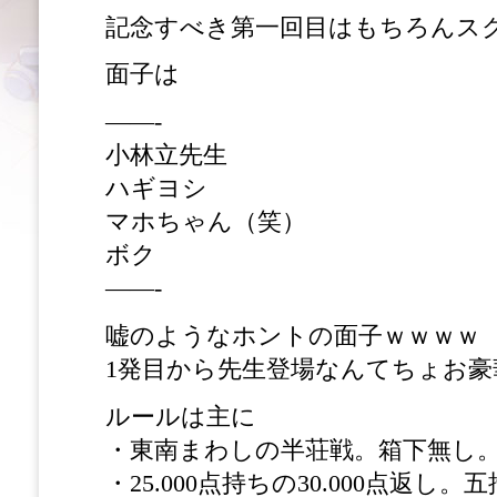
記念すべき第一回目はもちろんス
面子は
——-
小林立先生
ハギヨシ
マホちゃん（笑）
ボク
——-
嘘のようなホントの面子ｗｗｗｗ
1発目から先生登場なんてちょお豪
ルールは主に
・東南まわしの半荘戦。箱下無し
・25.000点持ちの30.000点返し。