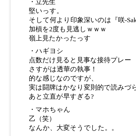
・立先生
堅いっす。
そして何より印象深いのは『咲-Sak
加槓を2度も見逃しｗｗｗ
嶺上見たかったっす
・ハギヨシ
点数だけ見ると見事な接待プレー
さすがは透華の執事！
的な感じなのですが、
実は闘牌はかなり変則的で読みづ
あと立直が早すぎる?
・マホちゃん
乙（笑）
なんか、大変そうでした。。