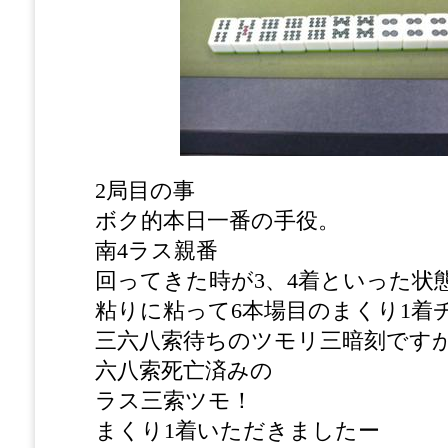
2局目の事
ボク的本日一番の手役。
南4ラス親番
回ってきた時が3、4着といった状
粘りに粘って6本場目のまくり1着
三六八索待ちのツモリ三暗刻です
六八索死亡済みの
ラス三索ツモ！
まくり1着いただきましたー