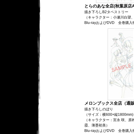
とらのあな全店(秋葉原店A
描き下ろしB2タペストリー
（キャラクター：小瀬川白望、
Blu-rayおよびDVD 全巻購
メロンブックス全店（通
描き下ろしのぼり
（サイズ：横600×縦1800mm)
（キャラクター：宮永 咲、原
霞、薄墨初美）
Blu-rayおよびDVD 全巻購