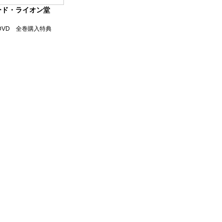
ード・ライオン堂
よびDVD 全巻購入特典