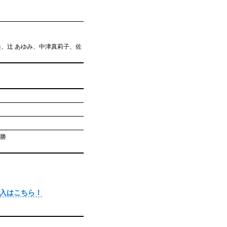
美、辻 あゆみ、中津真莉子、佐
政勝
入はこちら！