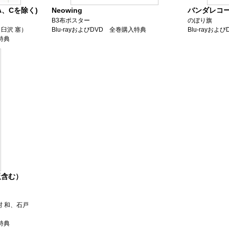
、Cを除く)
Neowing
バンダレコ
B3布ポスター
のぼり旗
臼沢 塞）
Blu-rayおよびDVD 全巻購入特典
Blu-rayお
入特典
販含む）
村 和、石戸
入特典