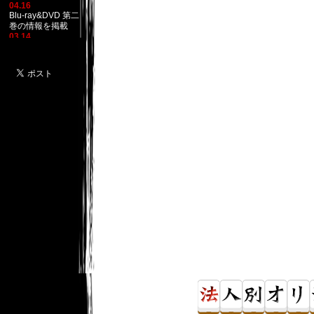
04.16
Blu-ray&DVD 第二
巻の情報を掲載
03.14
キャラクター紹介
を更新
03.12
ベストミニアルバ
ム（仮）を掲載
01.19
2話あらすじを掲
載
サントラの情報を
掲載
01.07
動画にPVほか掲載
Blu-ray&DVDの情
報を掲載
OP、EDの情報を
掲載
原作コミックの情
報を掲載
12.06
公式サイトリニュ
ーアル