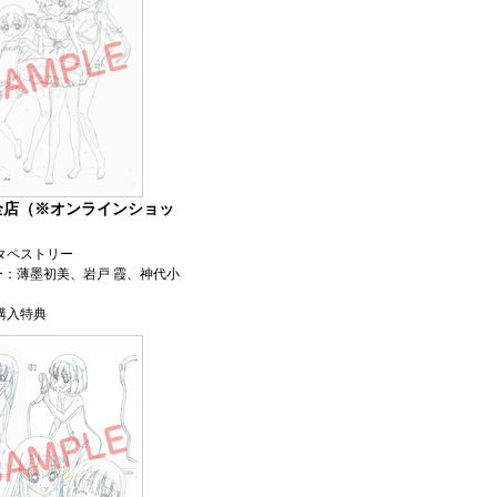
全店（※オンラインショッ
タペストリー
ー：薄墨初美、岩戸 霞、神代小
巻購入特典