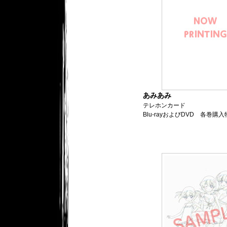
あみあみ
テレホンカード
Blu-rayおよびDVD 各巻購