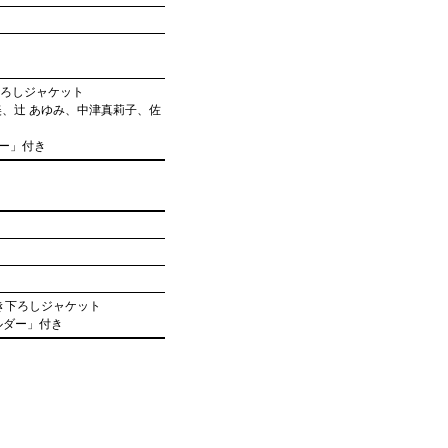
下ろしジャケット
美、辻 あゆみ、中津真莉子、佐
ダー」付き
き下ろしジャケット
ルダー」付き