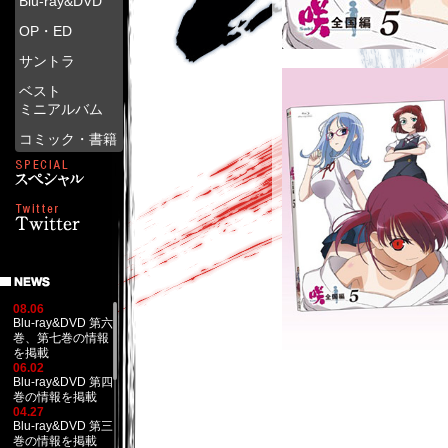
Blu-ray&DVD
OP・ED
サントラ
ベスト
ミニアルバム
コミック・書籍
08.06
Blu-ray&DVD 第六
巻、第七巻の情報
を掲載
06.02
Blu-ray&DVD 第四
巻の情報を掲載
04.27
Blu-ray&DVD 第三
巻の情報を掲載