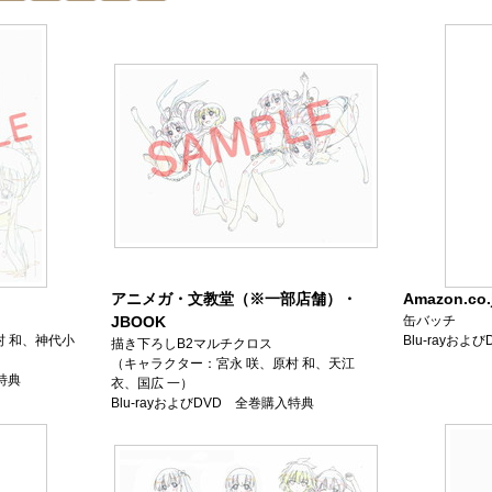
アニメガ・文教堂（※一部店舗）・
Amazon.co.
JBOOK
缶バッチ
村 和、神代小
Blu-rayお
描き下ろしB2マルチクロス
（キャラクター：宮永 咲、原村 和、天江
入特典
衣、国広 一）
Blu-rayおよびDVD 全巻購入特典