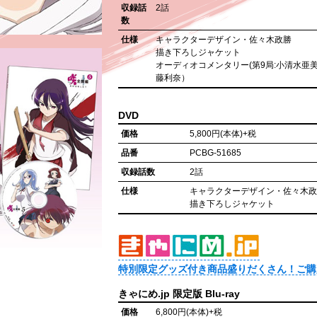
収録話
2話
数
仕様
キャラクターデザイン・佐々木政勝
描き下ろしジャケット
オーディオコメンタリー(第9局:小清水亜
藤利奈）
DVD
価格
5,800円(本体)+税
品番
PCBG-51685
収録話数
2話
仕様
キャラクターデザイン・佐々木
描き下ろしジャケット
特別限定グッズ付き商品盛りだくさん！ご購
きゃにめ.jp 限定版 Blu-ray
価格
6,800円(本体)+税