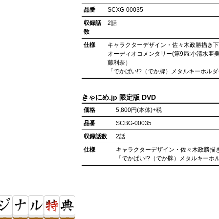
品番
SCXG-00035
収録話
2話
数
仕様
キャラクターデザイン・佐々木政勝描き
オーディオコメンタリー(第9局:小清水亜
藤利奈）
「でかぱい!?（でか牌）メタルキーホル
きゃにめ.jp 限定版 DVD
価格
5,800円(本体)+税
品番
SCBG-00035
収録話数
2話
仕様
キャラクターデザイン・佐々木政勝描
「でかぱい!?（でか牌）メタルキーホ