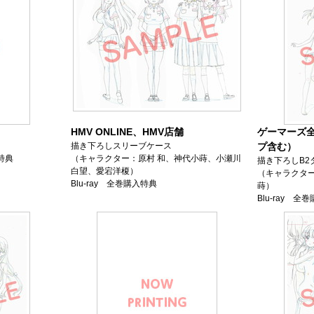
HMV ONLINE、HMV店舗
ゲーマーズ
描き下ろしスリーブケース
プ含む）
入特典
（キャラクター：原村 和、神代小蒔、小瀬川
描き下ろしB2
白望、愛宕洋榎）
（キャラクタ
Blu-ray 全巻購入特典
蒔）
Blu-ray 全