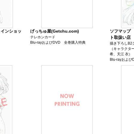
ラインショッ
げっちゅ屋(Getchu.com)
ソフマップ ア
テレホンカード
ト取扱い店
Blu-rayおよびDVD 全巻購入特典
描き下ろしB2
（キャラクター
希、天江 衣）
Blu-rayお