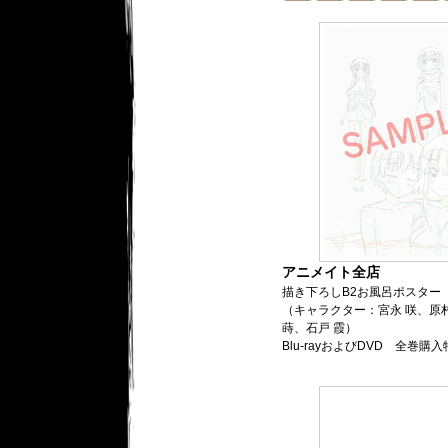
アニメイト全店
描き下ろしB2お風呂ポスター
（キャラクター：宮永 咲、原
蒔、石戸 霞）
Blu-rayおよびDVD 全巻購