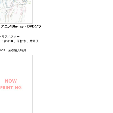
ニメBlu-ray・DVDソフ
クリアポスター
：宮永 咲、原村 和、片岡優
よびDVD 全巻購入特典