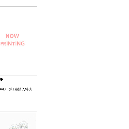
jp
よびDVD 第1巻購入特典