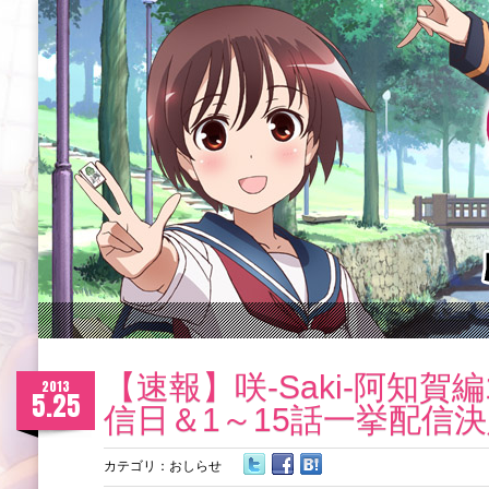
【速報】咲-Saki-阿知賀編
2013
5.25
信日＆1～15話一挙配信
カテゴリ：
おしらせ