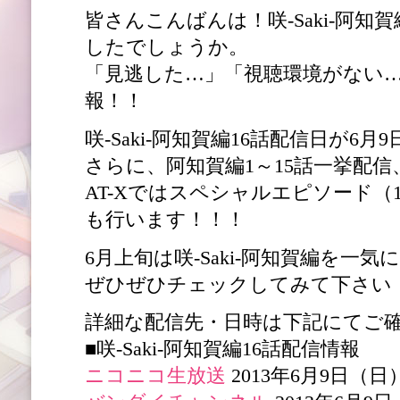
皆さんこんばんは！咲-Saki-阿知
したでしょうか。
「見逃した…」「視聴環境がない
報！！
咲-Saki-阿知賀編16話配信日が6
さらに、阿知賀編1～15話一挙配信
AT-Xではスペシャルエピソード（1
も行います！！！
6月上旬は咲-Saki-阿知賀編を一
ぜひぜひチェックしてみて下さい
詳細な配信先・日時は下記にてご
■咲-Saki-阿知賀編16話配信情報
ニコニコ生放送
2013年6月9日（日）