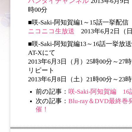
バンダイチャンネル
2013年6月9日
時00分
■咲-Saki-阿知賀編1～15話一挙配信
ニコニコ生放送
2013年6月2日（日
■咲-Saki-阿知賀編13～16話一挙放
AT-Xにて
2013年6月3日（月）25時00分～27時
リピート
2013年6月8日（土）21時00分～23時
前の記事：
咲-Saki-阿知賀編 
次の記事：
Blu-ray＆DVD最
催！