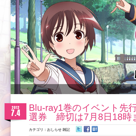
Blu-ray1巻のイベント
2012
7.4
選券 締切は7月8日18時
カテゴリ：
おしらせ
雑記