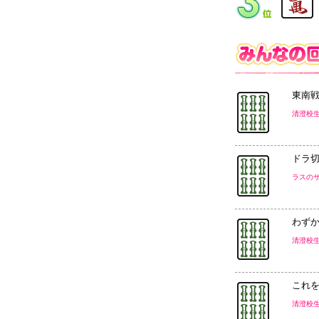
東南
清澄校
ドラ
ラスの
わず
清澄校
これ
清澄校