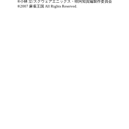
®小林 立/スクウェアエニックス・咲阿知賀編製作委員会
®2007 麻雀王国 All Rights Reserved.