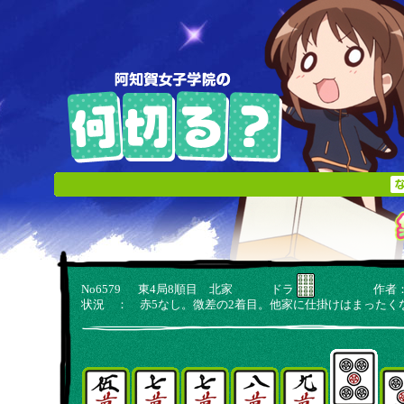
No6579 東4局8順目 北家 ドラ
作者：や
状況 ： 赤5なし。微差の2着目。他家に仕掛けはまったく