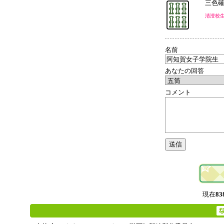
三色
清澄校
名前
あなたの回答
コメント
現在
83