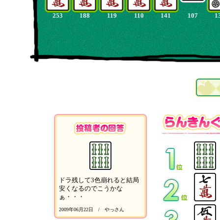
253
188
119
110
141
107
1
ドラ残して3色崩れると結局
安くなるのでこうかな
ぁ・・・
2009年06月22日 / やっさん