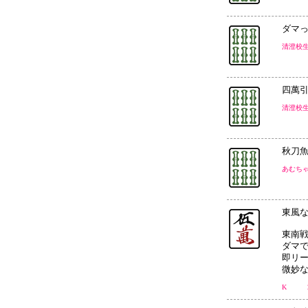
ダマ
清澄校
四萬引
清澄校
秋刀
あむち
東風な
東南戦
ダマで
即リー
微妙
K 2