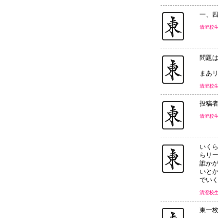
一、
清澄校生
問題
まあ
清澄校
投稿
清澄校
いく
らリ
誰か
いと
でい
清澄校
東一