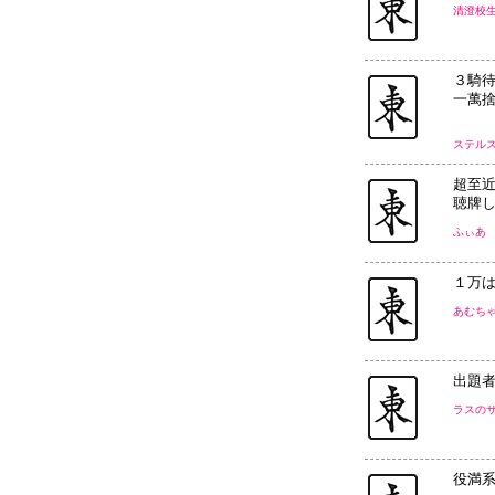
清澄校
３騎
一萬
ステル
超至
聴牌
ふぃあ
１万
あむち
出題
ラスの
役満