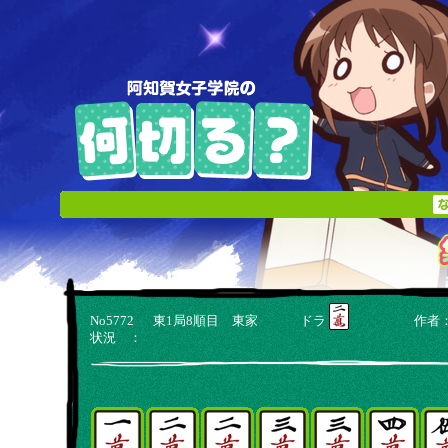
No5772 東1局8順目 東家 ドラ
作者：清
状況 ：