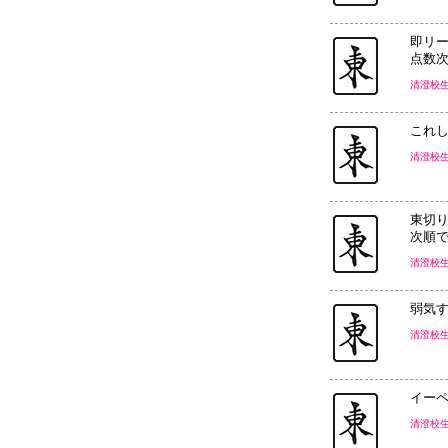
即リ
点数
清澄校
これ
清澄校
東切
次順
清澄校
弱気
清澄校
イー
清澄校