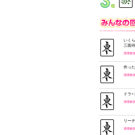
いく
三面
清澄校
作っ
清澄校
ドラ
清澄校
リー
清澄校