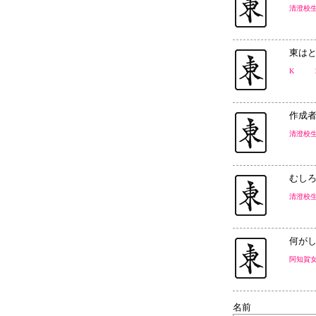
清澄校
東は
K 2
作成
清澄校
むし
清澄校
何が
阿知賀
名前