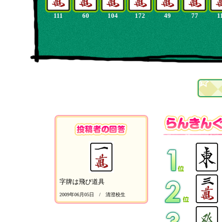
111
60
104
172
49
77
1
字牌は飛び道具
2009年06月05日 / 清澄校生