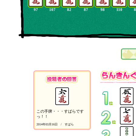
97
107
82
87
98
110
8
この手牌・・・すばらです
っ！！
2014年03月16日 / すばら