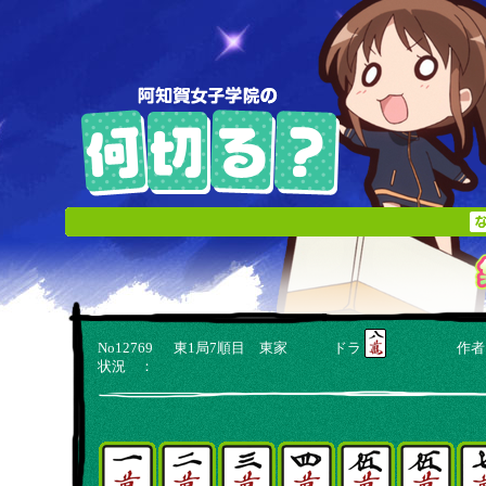
No12769 東1局7順目 東家 ドラ
作者：
状況 ：