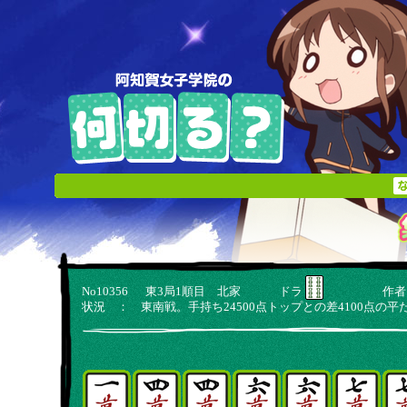
No10356 東3局1順目 北家 ドラ
作者：清
状況 ： 東南戦。手持ち24500点トップとの差4100点の平