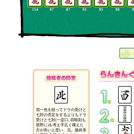
154
97
87
91
95
90
9
混一色を狙ってドラの受けと
七対の否定をするよりもドラ
受けと七対(一盃口､四暗刻も
視野に)を考え手広く構えた
方が良いと思い、北。最終系