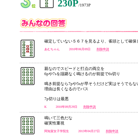
230P
/1973P
確定していない５６７を見るより、雀頭として確保
あむちゃん 2010年06月09日
削除申請
親なのでスピードと打点の両立を
6pや7sを躊躇なく鳴けるのが前提で6s切り
鳴き前提なら7pや5sが早そうだけど実はそうでもな
理由は長くなるのでパス
7p切りは最悪
K 2010年09月29日
削除申請
鳴いて三色だな
確実性重視
阿知賀女子学院生 2013年04月27日
削除申請