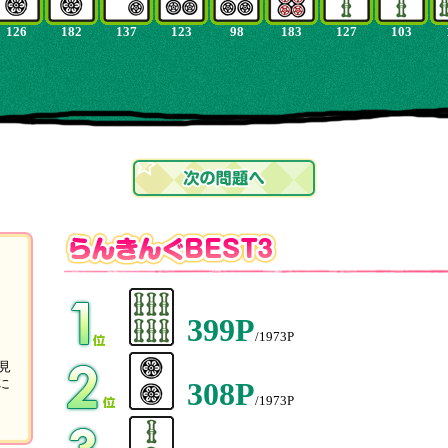
126
182
137
123
98
183
127
103
399P
/1973P
見
308P
に
/1973P