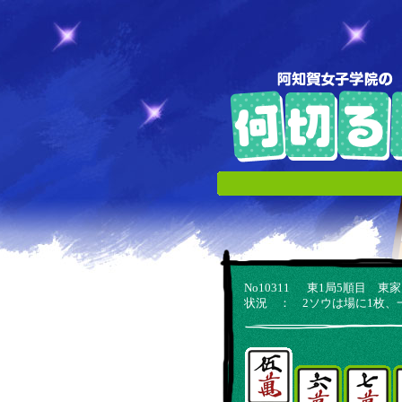
No10311 東1局5順目
状況 ： 2ソウは場に1枚、