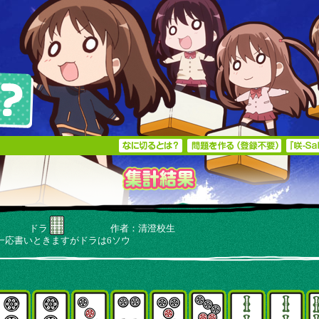
 東家 ドラ
作者：清澄校生
一応書いときますがドラは6ソウ