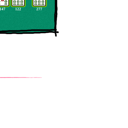
147
122
277