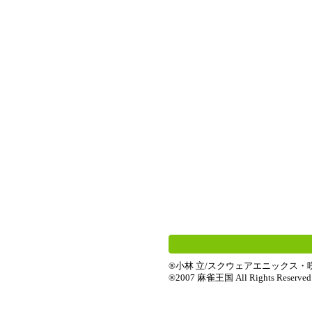
®小林 立/スクウェアエニックス
®2007 麻雀王国 All Rights Reserved