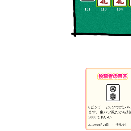
131
113
104
6ピンチーと6ソウポンを
ます。東パツ親だから別
5800でもいい
2010年02月24日 / 清澄校生