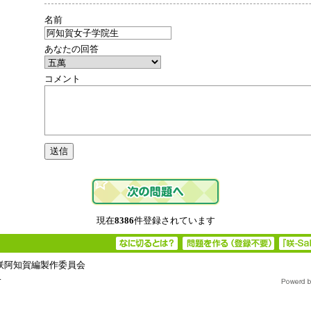
名前
あなたの回答
コメント
現在
8386
件登録されています
・咲阿知賀編製作委員会
.